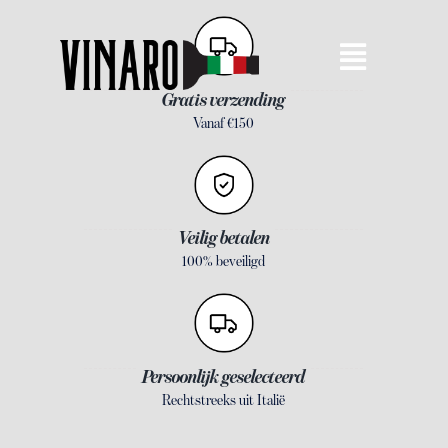
Ga
naar
Toggle
inhoud
Gratis verzending
Navigat
Vanaf €150
OVER VINARO
OVER MIJ
OVER ITALIAANSE WIJNEN
Veilig betalen
100% beveiligd
PROEVERIJEN
SPECIAAL VOOR DE HORECA
WINKEL
Persoonlijk geselecteerd
Bestellijst
Rechtstreeks uit Italië
CONTACT