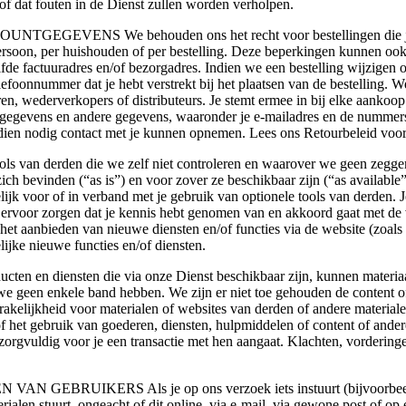
 of dat fouten in de Dienst zullen worden verholpen.
S We behouden ons het recht voor bestellingen die je bij o
ersoon, per huishouden of per bestelling. Deze beperkingen kunnen ook
zelfde factuuradres en/of bezorgadres. Indien we een bestelling wijzigen
elefoonnummer dat je hebt verstrekt bij het plaatsen van de bestelling. 
n, wederverkopers of distributeurs. Je stemt ermee in bij elke aankoop 
tgegevens en andere gegevens, waaronder je e-mailadres en de nummers 
ndien nodig contact met je kunnen opnemen. Lees ons Retourbeleid voor m
n derden die we zelf niet controleren en waarover we geen zeggens
e zich bevinden (“as is”) en voor zover ze beschikbaar zijn (“as availabl
jk voor of in verband met je gebruik van optionele tools van derden. Je
t ervoor zorgen dat je kennis hebt genomen van en akkoord gaat met d
 het aanbieden van nieuwe diensten en/of functies via de website (zoals
jke nieuwe functies en/of diensten.
diensten die via onze Dienst beschikbaar zijn, kunnen materiaal
we geen enkele band hebben. We zijn er niet toe gehouden de content 
kelijkheid voor materialen of websites van derden of andere materialen
of het gebruik van goederen, diensten, hulpmiddelen of content of ander
j zorgvuldig voor je een transactie met hen aangaat. Klachten, vorderi
IKERS Als je op ons verzoek iets instuurt (bijvoorbeeld in he
rialen stuurt, ongeacht of dit online, via e-mail, via gewone post of o