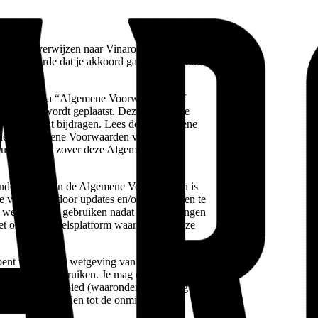
ite verwijzen naar Vinaro. Vinaro biedt
p voorwaarde dat je akkoord gaat met alle hierin
aarden (hierna “Algemene Voorwaarden” of
koppeling wordt geplaatst. Deze Algemene
en die content bijdragen. Lees deze Algemene
at deze Algemene Voorwaarden voor jou
ebruiken. Voor zover deze Algemene
ende versie van de Algemene Voorwaarden is
te vervangen door updates en/of wijzigingen te
e website blijft gebruiken nadat we wijzigingen
het online handelsplatform waarmee we onze
 volgens de wetgeving van je woonland, of
nt deze site gebruiken. Je mag onze producten
 van je rechtsgebied (waaronder wetgeving
ft, zal dat leiden tot de onmiddellijke