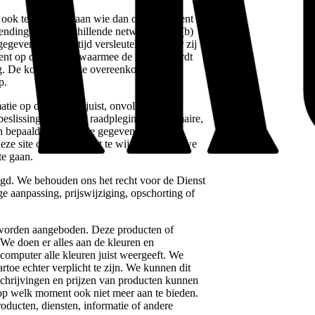
te weigeren aan wie dan ook. Je erkent dat
zending over verschillende netwerken; en (b)
egevens wordt altijd versleuteld wanneer zij
ement op de website waarmee de Dienst wordt
ng. De kopjes in deze overeenkomst zijn
p.
 deze site onjuist, onvolledig of
 beslissingen, zonder raadpleging van primaire,
an bepaalde historische gegevens bevatten.
deze site op elk moment te wijzigen, maar we
te gaan.
 We behouden ons het recht voor de Dienst
ge aanpassing, prijswijziging, opschorting of
orden aangeboden. Deze producten of
We doen er alles aan de kleuren en
computer alle kleuren juist weergeeft. We
toe echter verplicht te zijn. We kunnen dit
schrijvingen en prijzen van producten kunnen
 op welk moment ook niet meer aan te bieden.
oducten, diensten, informatie of andere