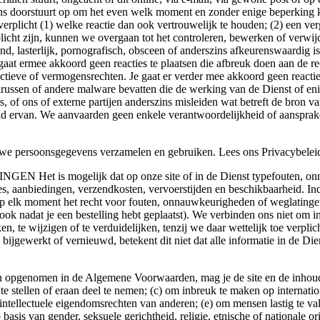
ons doorstuurt op om het even welk moment en zonder enige beperking 
verplicht (1) welke reactie dan ook vertrouwelijk te houden; (2) een ve
plicht zijn, kunnen we overgaan tot het controleren, bewerken of verwi
nd, lasterlijk, pornografisch, obsceen of anderszins afkeurenswaardig
 gaat ermee akkoord geen reacties te plaatsen die afbreuk doen aan de 
ctieve of vermogensrechten. Je gaat er verder mee akkoord geen reacties 
irussen of andere malware bevatten die de werking van de Dienst of eni
of ons of externe partijen anderszins misleiden wat betreft de bron van 
eid ervan. We aanvaarden geen enkele verantwoordelijkheid of aansprakel
rsoonsgegevens verzamelen en gebruiken. Lees ons Privacybeleid 
mogelijk dat op onze site of in de Dienst typefouten, onna
s, aanbiedingen, verzendkosten, vervoerstijden en beschikbaarheid. Ind
lk moment het recht voor fouten, onnauwkeurigheden of weglatingen te 
ok nadat je een bestelling hebt geplaatst). We verbinden ons niet om i
, te wijzigen of te verduidelijken, tenzij we daar wettelijk toe verplic
ijgewerkt of vernieuwd, betekent dit niet dat alle informatie in de D
omen in de Algemene Voorwaarden, mag je de site en de inhoud er
e stellen of eraan deel te nemen; (c) om inbreuk te maken op internatio
ntellectuele eigendomsrechten van anderen; (e) om mensen lastig te vall
 basis van gender, seksuele gerichtheid, religie, etnische of nationale ori