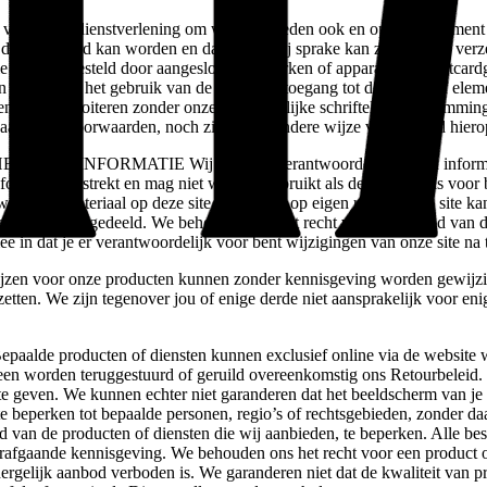
ze dienstverlening om wat voor reden ook en op welk moment ook 
 doorgestuurd kan worden en dat er daarbij sprake kan zijn van (a) ver
e worden gesteld door aangesloten netwerken of apparaten. Creditcardg
n de Dienst, het gebruik van de Dienst of toegang tot de Dienst of el
en of te exploiteren zonder onze uitdrukkelijke schriftelijke toestemmi
 aan deze Voorwaarden, noch zijn ze op andere wijze van invloed hiero
ORMATIE Wij zijn niet verantwoordelijk indien informatie op
informatie verstrekt en mag niet worden gebruikt als de enige basis voor
t op het materiaal op deze site, doe je dat op eigen risico. Deze site k
 referentie meegedeeld. We behouden ons het recht voor de inhoud van 
rmee in dat je er verantwoordelijk voor bent wijzigingen van onze site na 
r onze producten kunnen zonder kennisgeving worden gewijzigd.
zetten. We zijn tegenover jou of enige derde niet aansprakelijk voor eni
e producten of diensten kunnen exclusief online via de website w
een worden teruggestuurd of geruild overeenkomstig ons Retourbeleid. 
e geven. We kunnen echter niet garanderen dat het beeldscherm van je 
beperken tot bepaalde personen, regio’s of rechtsgebieden, zonder daar
d van de producten of diensten die wij aanbieden, te beperken. Alle be
voorafgaande kennisgeving. We behouden ons het recht voor een product
ergelijk aanbod verboden is. We garanderen niet dat de kwaliteit van pr