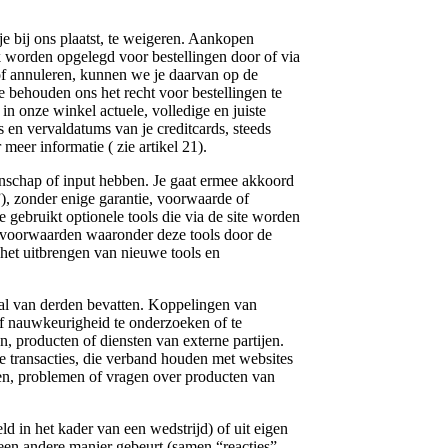
ns plaatst, te weigeren. Aankopen
 worden opgelegd voor bestellingen door of via
 of annuleren, kunnen we je daarvan op de
We behouden ons het recht voor bestellingen te
in onze winkel actuele, volledige en juiste
en vervaldatums van je creditcards, steeds
eer informatie ( zie artikel 21).
chap of input hebben. Je gaat ermee akkoord
e”), zonder enige garantie, voorwaarde of
 gebruikt optionele tools die via de site worden
e voorwaarden waaronder deze tools door de
 het uitbrengen van nieuwe tools en
 van derden bevatten. Koppelingen van
of nauwkeurigheid te onderzoeken of te
, producten of diensten van externe partijen.
e transacties, die verband houden met websites
ngen, problemen of vragen over producten van
t kader van een wedstrijd) of uit eigen
p een andere manier gebeurt (samen “reacties”