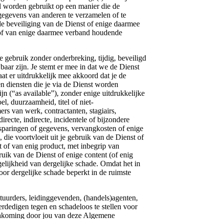
al worden gebruikt op een manier die de
sgegevens van anderen te verzamelen of te
 de beveiliging van de Dienst of enige daarmee
t of van enige daarmee verband houdende
k zonder onderbreking, tijdig, beveiligd
baar zijn. Je stemt er mee in dat we de Dienst
t er uitdrukkelijk mee akkoord dat je de
en diensten die je via de Dienst worden
jn (“as available”), zonder enige uitdrukkelijke
l, duurzaamheid, titel of niet-
s van werk, contractanten, stagiairs,
irecte, indirecte, incidentele of bijzondere
esparingen of gegevens, vervangkosten of enige
 die voortvloeit uit je gebruik van de Dienst of
 of van enig product, met inbegrip van
ruik van de Dienst of enige content (of enig
ogelijkheid van dergelijke schade. Omdat het in
oor dergelijke schade beperkt in de ruimste
uurders, leidinggevenden, (handels)agenten,
erdedigen tegen en schadeloos te stellen voor
t-nakoming door jou van deze Algemene