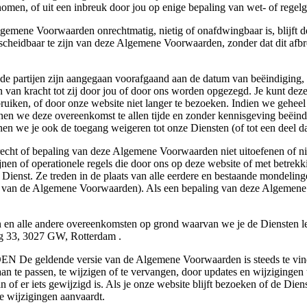
men, of uit een inbreuk door jou op enige bepaling van wet- of regelg
 Voorwaarden onrechtmatig, nietig of onafdwingbaar is, blijft dez
ht scheidbaar te zijn van deze Algemene Voorwaarden, zonder dat dit af
artijen zijn aangegaan voorafgaand aan de datum van beëindiging, bli
an kracht tot zij door jou of door ons worden opgezegd. Je kunt deze
bruiken, of door onze website niet langer te bezoeken. Indien we gehee
we deze overeenkomst te allen tijde en zonder kennisgeving beëindige
nen we je ook de toegang weigeren tot onze Diensten (of tot een deel d
epaling van deze Algemene Voorwaarden niet uitoefenen of niet a
nen of operationele regels die door ons op deze website of met betrek
Dienst. Ze treden in de plaats van alle eerdere en bestaande mondeling
es van de Algemene Voorwaarden). Als een bepaling van deze Algemene 
 andere overeenkomsten op grond waarvan we je de Diensten levere
eg 33, 3027 GW, Rotterdam .
nde versie van de Algemene Voorwaarden is steeds te vinden o
n te passen, te wijzigen of te vervangen, door updates en wijzigingen 
of er iets gewijzigd is. Als je onze website blijft bezoeken of de Dien
e wijzigingen aanvaardt.