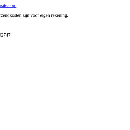
rsite.com
ndkosten zijn voor eigen rekening.
992747