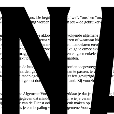
0:42:19+01:00
oor Vinaro. De begrippen “wij”, “we”, “ons” en “onze” op deze s
 website ter beschikking worden gesteld, aan jou – de gebruiker – aan o
k van onze “Dienst” en ga je akkoord met de volgende algemene voorw
leidslijnen waarnaar hierna wordt verwezen of waarnaar hierna een 
s die de site bezoeken, leveranciers, klanten, handelaren en/of person
. Als je delen van de site bezoekt of gebruikt, ga je ermee akkoord d
overeenkomst, mag je de website niet bezoeken en geen enkele dienst g
kkelijk beperkt tot deze Algemene Voorwaarden.
 tools die aan de huidige winkel kunnen worden toegevoegd. De geld
ene Voorwaarden geheel of gedeeltelijk aan te passen, te wijzigen of 
egelmatig te raadplegen om na te gaan of er iets gewijzigd is. Als je d
nze winkel wordt gehost door Webdesign Holland. Zij voorzien ons van 
ze Algemene Voorwaarden, verklaar je dat je meerderjarig bent
emming hebt gegeven dat minderjarigen voor wie je verantwoordelijk be
bij het gebruik van de Dienst ook geen inbreuk maken op de wetgeving
orsturen. Als je een bepaling van deze Algemene Voorwaarden niet nalee