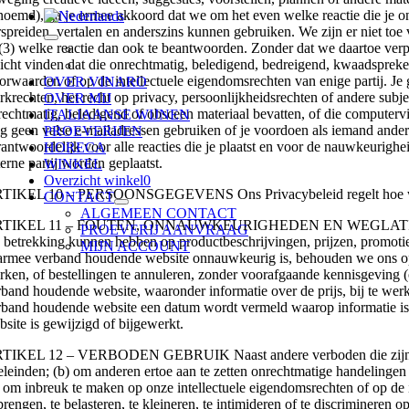
noemd), ga je ermee akkoord dat we om het even welke reactie die je 
rspreiden, vertalen en anderszins kunnen gebruiken. We zijn er niet toe 
 (3) welke reactie dan ook te beantwoorden. Zonder dat we daartoe ver
zicht vinden dat die onrechtmatig, beledigend, bedreigend, kwaadspreke
orwaarden of op de intellectuele eigendomsrechten van enige partij. Je
OVER VINARO
rkrechten, het recht op privacy, persoonlijkheidsrechten of andere subje
OVER MIJ
rechtmatig, beledigend of obsceen materiaal bevatten, of die computerv
ITALIAANSE WIJNEN
g geen valse e-mailadressen gebruiken of je voordoen als iemand anders, 
PROEVERIJEN
rantwoordelijk voor alle reacties die je plaatst en voor de nauwkeurigh
HORECA
erne partij worden geplaatst.
WINKEL
Overzicht winkel
0
TIKEL 10 – PERSOONSGEGEVENS Ons Privacybeleid regelt hoe we pe
CONTACT
ALGEMEEN CONTACT
TIKEL 11 – FOUTEN, ONNAUWKEURIGHEDEN EN WEGLATINGEN Het is 
PROEVERIJ AANVRAAG
e betrekking kunnen hebben op productbeschrijvingen, prijzen, promotie
MIJN ACCOUNT
armee verband houdende website onnauwkeurig is, behouden we ons op e
rken, of bestellingen te annuleren, zonder voorafgaande kennisgeving (o
rband houdende website, waaronder informatie over de prijs, bij te werken
rband houdende website een datum wordt vermeld waarop informatie is b
bsite is gewijzigd of bijgewerkt.
TIKEL 12 – VERBODEN GEBRUIK Naast andere verboden die zijn opgen
eleinden; (b) om anderen ertoe aan te zetten onrechtmatige handelingen t
) om inbreuk te maken op onze intellectuele eigendomsrechten of op de i
brengen, te belasteren, te kleineren, te intimideren of te discrimineren op