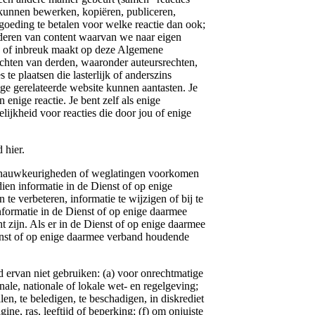
kunnen bewerken, kopiëren, publiceren,
rgoeding te betalen voor welke reactie dan ook;
jderen van content waarvan we naar eigen
 is of inbreuk maakt op deze Algemene
rechten van derden, waaronder auteursrechten,
te plaatsen die lasterlijk of anderszins
ge gerelateerde website kunnen aantasten. Je
enige reactie. Je bent zelf als enige
ijkheid voor reacties die door jou of enige
hier.
uwkeurigheden of weglatingen voorkomen
ien informatie in de Dienst of op enige
verbeteren, informatie te wijzigen of bij te
nformatie in de Dienst of op enige daarmee
ht zijn. Als er in de Dienst of op enige daarmee
ienst of op enige daarmee verband houdende
van niet gebruiken: (a) voor onrechtmatige
nale, nationale of lokale wet- en regelgeving;
en, te beledigen, te beschadigen, in diskrediet
gine, ras, leeftijd of beperking; (f) om onjuiste