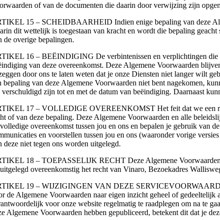
orwaarden of van de documenten die daarin door verwijzing zijn opgeno
TIKEL 15 – SCHEIDBAARHEID Indien enige bepaling van deze Algemene
arin dit wettelijk is toegestaan van kracht en wordt die bepaling geac
n de overige bepalingen.
TIKEL 16 – BEËINDIGING De verbintenissen en verplichtingen die de p
ëindiging van deze overeenkomst. Deze Algemene Voorwaarden blijven v
zeggen door ons te laten weten dat je onze Diensten niet langer wilt ge
n bepaling van deze Algemene Voorwaarden niet bent nagekomen, kunnen 
e verschuldigd zijn tot en met de datum van beëindiging. Daarnaast kun
TIKEL 17 – VOLLEDIGE OVEREENKOMST Het feit dat we een recht of b
cht of van deze bepaling. Deze Algemene Voorwaarden en alle beleidslij
 volledige overeenkomst tussen jou en ons en bepalen je gebruik van de 
mmunicaties en voorstellen tussen jou en ons (waaronder vorige versi
n deze niet tegen ons worden uitgelegd.
TIKEL 18 – TOEPASSELIJK RECHT Deze Algemene Voorwaarden en alle
 uitgelegd overeenkomstig het recht van Vinaro, Bezoekadres Wallisw
TIKEL 19 – WIJZIGINGEN VAN DEZE SERVICEVOORWAARDEN De gelde
or de Algemene Voorwaarden naar eigen inzicht geheel of gedeeltelijk aa
rantwoordelijk voor onze website regelmatig te raadplegen om na te gaan 
ze Algemene Voorwaarden hebben gepubliceerd, betekent dit dat je dez