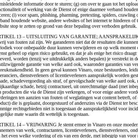
 misleidende informatie door te sturen; (g) om over te gaan tot het uplo
nctionaliteit of werking van de Dienst of enige daarmee verband houden
aceren; (i) voor spam, phishing, pharming, pretexting, spiders, crawlin
rband houdende website, andere websites of het internet te hinderen o
bsite stop te zetten op grond van deze bepaling over verboden gebruik.
TIKEL 13 – UITSLUITING VAN GARANTIE; AANSPRAKELIJKHEIDSBEPE
 vrij van fouten zal zijn. We garanderen niet dat de resultaten die kun
riodiek voor onbepaalde duur kunnen verwijderen en op welk moment ook
enst geheel op eigen risico gebruikt, en dat je als enige het risico dra
everd, worden (tenzij we uitdrukkelijk anders bepalen) je verstrekt in d
 stilzwijgende garantie van welke aard ook, waaronder garanties van ver
breukmakendheid. In geen geval kunnen Vinaro, onze bestuurders, leidin
eranciers, dienstverleners of licentieverleners aansprakelijk worden gest
hade, schadevergoeding als straf, of gevolgschade van welke aard ook, 
ijkaardige schade, hetzij contractueel, uit onrechtmatige daad (met inbeg
n producten die via de Dienst zijn verkregen, of voor enige andere vor
rderingen ten aanzien van fouten of weglatingen wat content betreft, of
oduct) die is geplaatst, doorgestuurd of anderszins via de Dienst ter be
mmige rechtsgebieden niet is toegestaan de aansprakelijkheid voor incid
elijke mate waarin dit wettelijk is toegestaan.
TIKEL 14 – VRIJWARING Je stemt ermee in Vinaro en onze moedermaatsc
nnemers van werk, contractanten, licentieverleners, dienstverleners, ond
 het even welke vordering of eis van een derde, met inbegrip van voor 