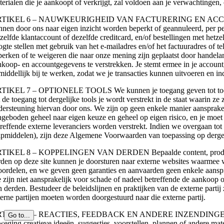
terialen die je aankoopt of verkrijgt, zal voldoen aan je verwachtingen,
TIKEL 6 – NAUWKEURIGHEID VAN FACTURERING EN ACCOUNTGEGEVEN
nnen door ons naar eigen inzicht worden beperkt of geannuleerd, per p
tzelfde klantaccount of dezelfde creditcard, en/of bestellingen met het
ogte stellen met gebruik van het e-mailadres en/of het factuuradres of t
perken of te weigeren die naar onze mening zijn geplaatst door handelare
nkoop- en accountgegevens te verstrekken. Je stemt ermee in je accoun
middellijk bij te werken, zodat we je transacties kunnen uitvoeren en i
TIKEL 7 – OPTIONELE TOOLS We kunnen je toegang geven tot tools va
 de toegang tot dergelijke tools je wordt verstrekt in de staat waarin z
dersteuning hiervan door ons. We zijn op geen enkele manier aansprakeli
ngeboden geheel naar eigen keuze en geheel op eigen risico, en je moe
treffende externe leveranciers worden verstrekt. Indien we overgaan tot
lpmiddelen), zijn deze Algemene Voorwaarden van toepassing op dergeli
TIKEL 8 – KOPPELINGEN VAN DERDEN Bepaalde content, producten en 
rden op deze site kunnen je doorsturen naar externe websites waarmee 
oordelen, en we geven geen garanties en aanvaarden geen enkele aanspra
 zijn niet aansprakelijk voor schade of nadeel betreffende de aankoop 
n derden. Bestudeer de beleidslijnen en praktijken van de externe parti
terne partijen moeten worden doorgestuurd naar die externe partij.
TIKEL 9 – REACTIES, FEEDBACK EN ANDERE INZENDINGEN VAN GEBRU
Go to...
weging creatieve ideeën, suggesties, voorstellen, plannen of andere mate