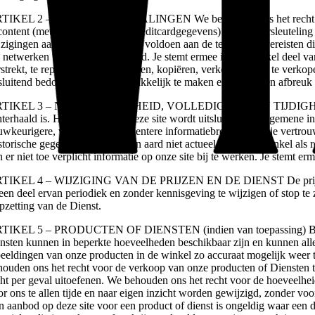
TIKEL 2 – ALGEMENE BEPALINGEN We behouden ons het recht voor on
 content (met uitzondering van creditcardgegevens) zonder versleuteling
jzigingen aan de gegevens om te voldoen aan de technische vereisten di
a netwerken worden doorgestuurd. Je stemt ermee in geen enkel deel va
rstrekt, te reproduceren, dupliceren, kopiëren, verkopen, door te verkop
tsluitend bedoeld om het je gemakkelijk te maken en doen geen afbreuk
TIKEL 3 – NAUWKEURIGHEID, VOLLEDIGHEID EN TIJDIGHEID VAN INF
hterhaald is. Het materiaal op deze site wordt uitsluitend als algemene 
uwkeurigere, volledigere of recentere informatiebronnen. Als je vertrouw
storische gegevens zijn naar hun aard niet actueel en worden enkel als
n er niet toe verplicht informatie op onze site bij te werken. Je stemt e
TIKEL 4 – WIJZIGING VAN DE PRIJZEN EN DE DIENST De prijzen voo
 een deel ervan periodiek en zonder kennisgeving te wijzigen of stop te 
opzetting van de Dienst.
TIKEL 5 – PRODUCTEN OF DIENSTEN (indien van toepassing) Bepaald
ensten kunnen in beperkte hoeveelheden beschikbaar zijn en kunnen all
beeldingen van onze producten in de winkel zo accuraat mogelijk weer t
houden ons het recht voor de verkoop van onze producten of Diensten te 
cht per geval uitoefenen. We behouden ons het recht voor de hoeveelhei
or ons te allen tijde en naar eigen inzicht worden gewijzigd, zonder 
n aanbod op deze site voor een product of dienst is ongeldig waar een d