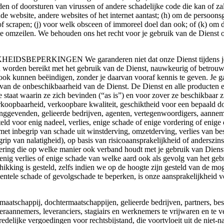
aden of doorsturen van virussen of andere schadelijke code die kan of z
de website, andere websites of het internet aantast; (h) om de persoon
g of scrapen; (j) voor welk obsceen of immoreel doel dan ook; of (k) om
f te omzeilen. We behouden ons het recht voor je gebruik van de Diens
RKINGEN We garanderen niet dat onze Dienst tijdens je gebrui
nen worden bereikt met het gebruik van de Dienst, nauwkeurig of betrouw
 kunnen beëindigen, zonder je daarvan vooraf kennis te geven. Je gaa
agt van de onbeschikbaarheid van de Dienst. De Dienst en alle producten 
e staat waarin ze zich bevinden (“as is”) en voor zover ze beschikbaar zi
koopbaarheid, verkoopbare kwaliteit, geschiktheid voor een bepaald doe
ggevenden, gelieerde bedrijven, agenten, vertegenwoordigers, aannemer
eld voor enig nadeel, verlies, enige schade of enige vordering of enige d
met inbegrip van schade uit winstderving, omzetderving, verlies van b
rip van nalatigheid), op basis van risicoaansprakelijkheid of anderszins,
dering die op welke manier ook verband houdt met je gebruik van Dienst
 enig verlies of enige schade van welke aard ook als gevolg van het geb
schikking is gesteld, zelfs indien we op de hoogte zijn gesteld van de m
entele schade of gevolgschade te beperken, is onze aansprakelijkheid v
happij, dochtermaatschappijen, gelieerde bedrijven, partners, best
eraannemers, leveranciers, stagiairs en werknemers te vrijwaren en te v
redelijke vergoedingen voor rechtsbijstand, die voortvloeit uit de nie