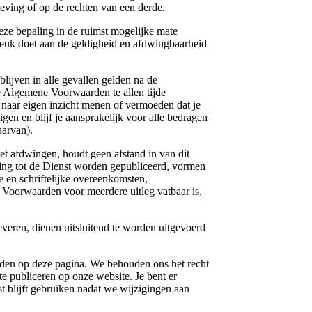
eving of op de rechten van een derde.
e bepaling in de ruimst mogelijke mate
breuk doet aan de geldigheid en afdwingbaarheid
jven in alle gevallen gelden na de
 Algemene Voorwaarden te allen tijde
l naar eigen inzicht menen of vermoeden dat je
n en blijf je aansprakelijk voor alle bedragen
aarvan).
fdwingen, houdt geen afstand in van dit
king tot de Dienst worden gepubliceerd, vormen
e en schriftelijke overeenkomsten,
Voorwaarden voor meerdere uitleg vatbaar is,
n, dienen uitsluitend te worden uitgevoerd
p deze pagina. We behouden ons het recht
te publiceren op onze website. Je bent er
st blijft gebruiken nadat we wijzigingen aan