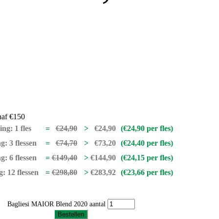
naf €150
ng: 1 fles
=
€
24,90
>
€
24,90
(
€
24,90
per fles)
: 3 flessen
=
€
74,70
>
€
73,20
(
€
24,40
per fles)
: 6 flessen
=
€
149,40
>
€
144,90
(
€
24,15
per fles)
: 12 flessen
=
€
298,80
>
€
283,92
(
€
23,66
per fles)
Bagliesi MAIOR Blend 2020 aantal
Bestellen