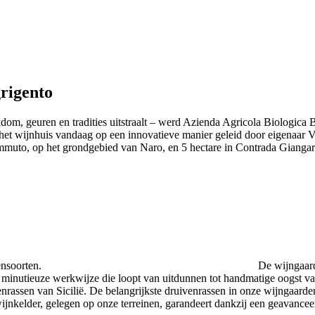
grigento
jkdom, geuren en tradities uitstraalt – werd Azienda Agricola Biologica B
 het wijnhuis vandaag op een innovatieve manier geleid door eigenaar Vit
ammuto, op het grondgebied van Naro, en 5 hectare in Contrada Giang
ensoorten.
De wijngaard
n minutieuze werkwijze die loopt van uitdunnen tot handmatige oogst va
rassen van Sicilië. De belangrijkste druivenrassen in onze wijngaarden
ijnkelder, gelegen op onze terreinen, garandeert dankzij een geavancee