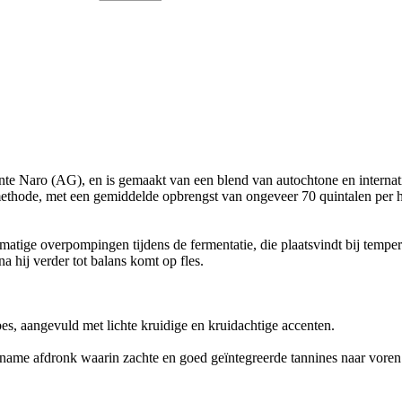
te Naro (AG), en is gemaakt van een blend van autochtone en interna
methode, met een gemiddelde opbrengst van ongeveer 70 quintalen per h
matige overpompingen tijdens de fermentatie, die plaatsvindt bij temper
 hij verder tot balans komt op fles.
es, aangevuld met lichte kruidige en kruidachtige accenten.
ame afdronk waarin zachte en goed geïntegreerde tannines naar vore