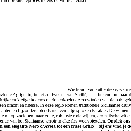
r het productieproces tijdens de vinificatiefasen.
Wie houdt van authentieke, warme 
ovincie Agrigento, in het zuidwesten van Sicilië, staat bekend om haar
lkrijke en kleiige bodems en de verkoelende zeewinden van de nabijgel
ssen kracht en finesse. In deze regio komen traditionele Siciliaanse drui
rianten en bijzondere blends met een uitgesproken karakter. De wijnen u
 je nu op zoek bent naar volle, robuuste rode wijnen, aromatische witte
entie van het Siciliaanse terroir in elke fles weerspiegelen.
Ontdek ons 
n een elegante Nero d’Avola tot een frisse Grillo – bij ons vind je d