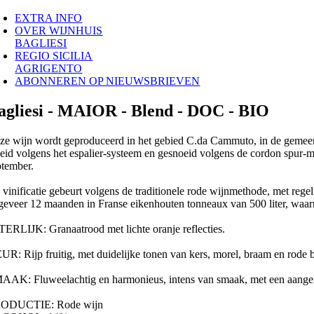
EXTRA INFO
OVER WIJNHUIS
BAGLIESI
REGIO SICILIA
AGRIGENTO
ABONNEREN OP NIEUWSBRIEVEN
agliesi - MAIOR - Blend - DOC - BIO
ze wijn wordt geproduceerd in het gebied C.da Cammuto, in de gemeen
leid volgens het espalier-systeem en gesnoeid volgens de cordon spur-
ptember.
 vinificatie gebeurt volgens de traditionele rode wijnmethode, met regel
geveer 12 maanden in Franse eikenhouten tonneaux van 500 liter, waarna
TERLIJK: Granaatrood met lichte oranje reflecties.
UR: Rijp fruitig, met duidelijke tonen van kers, morel, braam en rode b
AAK: Fluweelachtig en harmonieus, intens van smaak, met een aangen
ODUCTIE: Rode wijn