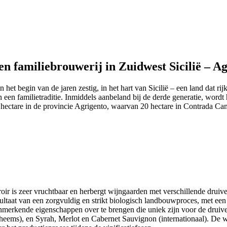
en familiebrouwerij in Zuidwest Sicilië – A
 het begin van de jaren zestig, in het hart van Sicilië – een land dat ri
n een familie­traditie. Inmiddels aanbeland bij de derde generatie, wordt
 hectare in de provincie Agrigento, waarvan 20 hectare in Contrada C
rroir is zeer vruchtbaar en herbergt wijngaarden met verschillende druiv
sultaat van een zorgvuldig en strikt biologisch landbouwproces, met ee
nmerkende eigenschappen over te brengen die uniek zijn voor de druiven
nheems), en Syrah, Merlot en Cabernet Sauvignon (internationaal). De w