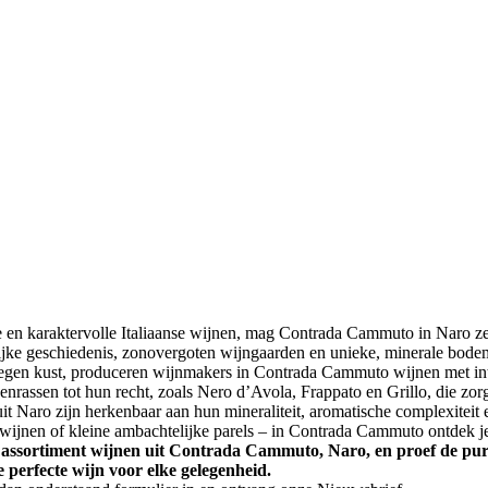
en karaktervolle Italiaanse wijnen, mag Contrada Cammuto in Naro zek
 rijke geschiedenis, zonovergoten wijngaarden en unieke, minerale bode
egen kust, produceren wijnmakers in Contrada Cammuto wijnen met inte
venrassen tot hun recht, zoals Nero d’Avola, Frappato en Grillo, die zor
it Naro zijn herkenbaar aan hun mineraliteit, aromatische complexiteit 
 wijnen of kleine ambachtelijke parels – in Contrada Cammuto ontdek je 
assortiment wijnen uit Contrada Cammuto, Naro, en proef de pure 
e perfecte wijn voor elke gelegenheid.