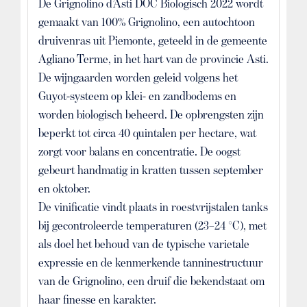
De Grignolino d’Asti DOC Biologisch 2022 wordt
gemaakt van 100% Grignolino, een autochtoon
druivenras uit Piemonte, geteeld in de gemeente
Agliano Terme, in het hart van de provincie Asti.
De wijngaarden worden geleid volgens het
Guyot-systeem op klei- en zandbodems en
worden biologisch beheerd. De opbrengsten zijn
beperkt tot circa 40 quintalen per hectare, wat
zorgt voor balans en concentratie. De oogst
gebeurt handmatig in kratten tussen september
en oktober.
De vinificatie vindt plaats in roestvrijstalen tanks
bij gecontroleerde temperaturen (23–24 °C), met
als doel het behoud van de typische varietale
expressie en de kenmerkende tanninestructuur
van de Grignolino, een druif die bekendstaat om
haar finesse en karakter.