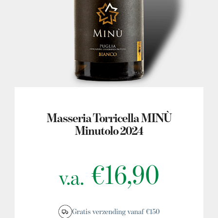
MIJN ACCOUNT
Masseria Torricella MINÙ
Minutolo 2024
€
16,90
v.a.
Gratis verzending vanaf €150